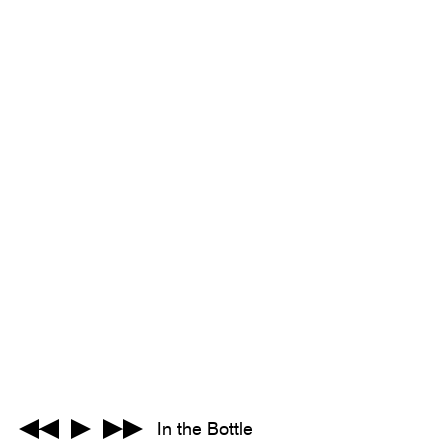
In the Bottle
Track 1 von 7: In the Bottle